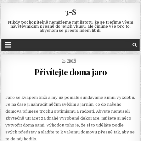
3-S
Nikdy pochopitelně nemůžeme mít jistotu, že se trefíme všem
návštěvníkům přesně do jejich vkusu, ale činíme vše pro to,
abychom se přesto lidem líbili.
POSTED
ZBOŽÍ
IN
Přivítejte doma jaro
Jaro se kvapem blíží a my už pomalu sundáváme zimní výzdobu.
Je na čase ji nahradit něčím svěžím a jarním, co do našeho
domova přinese trochu optimismu a radosti. Abyste nemuseli
zbytečně utrácet za drahé vyrobené dekorace, můžete si něco
vytvořit doma sami. Výhodou toho je, že si to uděláte podle
svých představ a sladíte to k vašemu domovu přesně tak, aby se
to do něj hodilo.