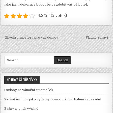
jaké jarní dekorace budou letos zdobit váš příbytek.
4.2/5 - (5 votes)
Navigace
← Skvělá atmosféra pro vás domov
Sladké zdraví →
pro
příspěvek
Search
for:
NEJNOVĚJŠÍ PŘÍSPĚVKY
Ozdoby na vánoční stromeček
Skříně na míru jako vydatný pomocník pro balení zavazadel
Brány a jejich výplně