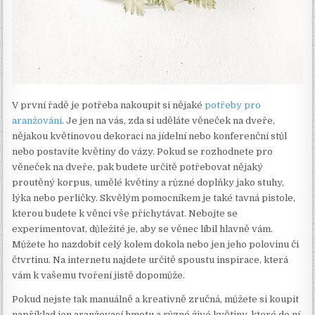
V první řadě je potřeba nakoupit si nějaké
potřeby pro
aranžování
. Je jen na vás, zda si uděláte věneček na dveře,
nějakou květinovou dekoraci na jídelní nebo konferenční stůl
nebo postavíte květiny do vázy. Pokud se rozhodnete pro
věneček na dveře, pak budete určitě potřebovat nějaký
proutěný korpus, umělé květiny a různé doplňky jako stuhy,
lýka nebo perličky. Skvělým pomocníkem je také tavná pistole,
kterou budete k věnci vše přichytávat. Nebojte se
experimentovat, důležité je, aby se věnec líbil hlavně vám.
Můžete ho nazdobit celý kolem dokola nebo jen jeho polovinu či
čtvrtinu. Na internetu najdete určitě spoustu inspirace, která
vám k vašemu tvoření jistě dopomůže.
Pokud nejste tak manuálně a kreativně zručná, můžete si koupit
například jen aranžovací hmotu a různé živé květiny, které do ní