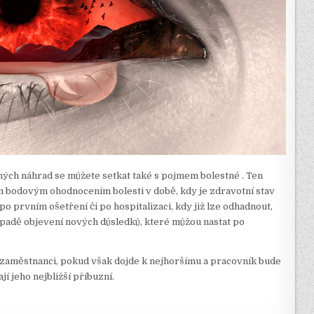
ných náhrad se můžete setkat také s pojmem bolestné
. Ten
m bodovým ohodnocením bolesti v době, kdy je zdravotní stav
po prvním ošetření či po hospitalizaci, kdy již lze odhadnout,
případě objevení nových důsledků, které můžou nastat po
aměstnanci, pokud však dojde k nejhoršímu a pracovník bude
í jeho nejbližší příbuzní.