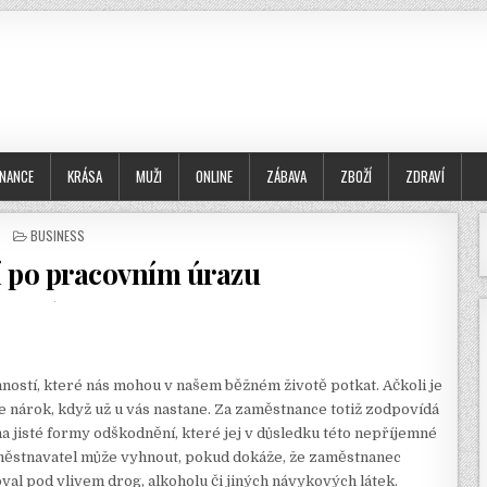
INANCE
KRÁSA
MUŽI
ONLINE
ZÁBAVA
ZBOŽÍ
ZDRAVÍ
POSTED
BUSINESS
IN
 po pracovním úrazu
ností, které nás mohou v našem běžném životě potkat. Ačkoli je
te nárok, když už u vás nastane. Za zaměstnance totiž zodpovídá
a jisté formy odškodnění, které jej v důsledku této nepříjemné
aměstnavatel může vyhnout, pokud dokáže, že zaměstnanec
al pod vlivem drog, alkoholu či jiných návykových látek.