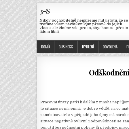
3-S
Nikdy pochopitelně nemůžeme mít jistotu, že se
trefíme všem návštěvníkům přesně do jejich
vkusu, ale činíme vše pro to, abychom se přesto
lidem líbili.
DOMŮ
BUSINESS
BYDLENÍ
DOVOLENÁ
F
Odškodnění
Pracovní úrazy patří k dalším z mnoha nepříjem
to situace nepříjemná, je dobré vědět, na co má
zaměstnavatel a v případě jeho újmy má nárok n
situace negativně ovlivní. Zodpovědnosti se z
porušil bezpečnostní pokyny či předpisy, pracov