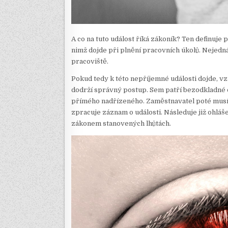
A co na tuto událost říká zákoník? Ten definuje
nimž dojde při plnění pracovních úkolů. Nejedná 
pracoviště.
Pokud tedy k této nepříjemné události dojde, v
dodrží správný postup. Sem patří bezodkladné 
přímého nadřízeného. Zaměstnavatel poté musí ob
zpracuje záznam o události. Následuje již ohláš
zákonem stanovených lhůtách.