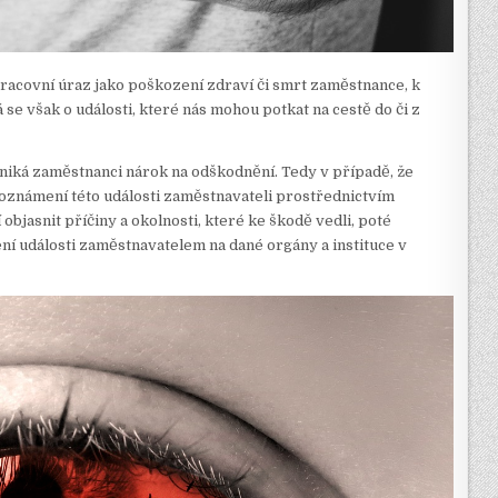
 pracovní úraz jako poškození zdraví či smrt zaměstnance, k
se však o události, které nás mohou potkat na cestě do či z
zniká zaměstnanci nárok na odškodnění. Tedy v případě, že
oznámení této události zaměstnavateli prostřednictvím
jasnit příčiny a okolnosti, které ke škodě vedli, poté
ení události zaměstnavatelem na dané orgány a instituce v