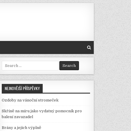
Search
for:
NEJNOVĚJŠÍ PŘÍSPĚVKY
Ozdoby na vánoční stromeček
Skříně na míru jako vydatný pomocník pro
balení zavazadel
Brány a jejich výplně