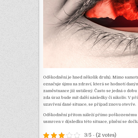
Odškodnění je hned několik druhů. Mimo samot
označuje újmu na zdraví, která se hodnotí daný
zaměstnance již ustálený. Často se jedná o dobu 
zda úraz bude mít další následky či nikoliv. V 
uzavření dané situace, se případ znovu otevře.
Odškodnění přitom náleží přímo poškozenému z
usmrcen v důsledku této situace, plnění se dočkaj
3/5 - (2 votes)