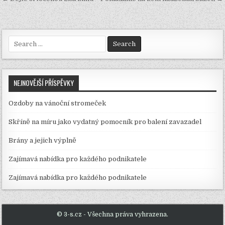
Navigace
pro
příspěvek
Search
for:
NEJNOVĚJŠÍ PŘÍSPĚVKY
Ozdoby na vánoční stromeček
Skříně na míru jako vydatný pomocník pro balení zavazadel
Brány a jejich výplně
Zajímavá nabídka pro každého podnikatele
Zajímavá nabídka pro každého podnikatele
© 3-s.cz - Všechna práva vyhrazena.