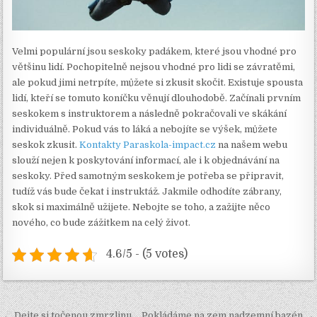
Velmi populární jsou seskoky padákem, které jsou vhodné pro
většinu lidí. Pochopitelně nejsou vhodné pro lidi se závratěmi,
ale pokud jimi netrpíte, můžete si zkusit skočit. Existuje spousta
lidí, kteří se tomuto koníčku věnují dlouhodobě. Začínali prvním
seskokem s instruktorem a následně pokračovali ve skákání
individuálně. Pokud vás to láká a nebojíte se výšek, můžete
seskok zkusit.
Kontakty P
araskola-impact.cz
na našem webu
slouží nejen k poskytování informací, ale i k objednávání na
seskoky. Před samotným seskokem je potřeba se připravit,
tudíž vás bude čekat i instruktáž. Jakmile odhodíte zábrany,
skok si maximálně užijete. Nebojte se toho, a zažijte něco
nového, co bude zážitkem na celý život.
4.6/5 - (5 votes)
← Dejte si točenou zmrzlinu
Pokládáme na zem nadzemní bazén →