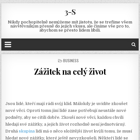
3-S
Nikdy pochopitelně nemůžeme mít jistotu, že se trefíme všem
návštěvníkům přesně do jejich vkusu, ale činíme vše pro to,
abychom se přesto lidem líbili.
POSTED
BUSINESS
IN
Zážitek na celý život
Jsou lidé, kteří mají rádi svůj klid. Málokdy je uvidíte zkoušet
nové věci. Oproti tomu jiní lidé zase potřebují neustále nové
podněty, aby se cítili dobře. Zkouší nové věci, každou chvíli
hledají své zážitky, a jejich život rozhodně není jednotvárný.
Druhá
skupina
lidí má o něco složitější život kvůli tomu, že musí
hledat nové zážitky, které ještě nevyzkoušeli. Někteří lidé se