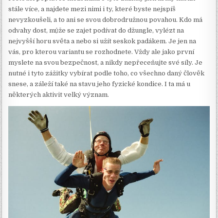
stále více, a najdete mezi nimi i ty, které byste nejspíš
nevyzkoušeli, a to ani se svou dobrodružnou povahou. Kdo má
odvahy dost, může se zajet podívat do džungle, vylézt na
nejvyšší horu světa a nebo si užít seskok padákem. Je jen na
vás, pro kterou variantu se rozhodnete. Vždy ale jako první
myslete na svou bezpečnost, a nikdy nepřeceňujte své síly. Je
nutné i tyto zážitky vybírat podle toho, co všechno daný člověk
snese, a záleží také na stavu jeho fyzické kondice. I ta má u
některých aktivit velký význam.