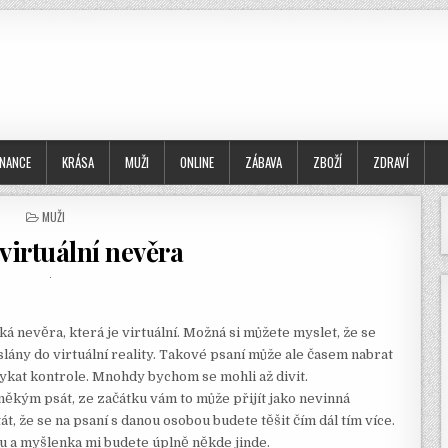
INANCE
KRÁSA
MUŽI
ONLINE
ZÁBAVA
ZBOŽÍ
ZDRAVÍ
POSTED
MUŽI
IN
virtuální nevěra
 nevěra, která je virtuální. Možná si můžete myslet, že se
ány do virtuální reality. Takové psaní může ale časem nabrat
mykat kontrole. Mnohdy bychom se mohli až divit.
ěkým psát, ze začátku vám to může přijít jako nevinná
 že se na psaní s danou osobou budete těšit čím dál tím více.
u a myšlenka mi budete úplně někde jinde.