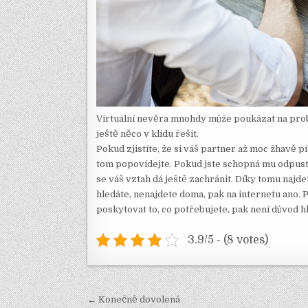
Virtuální nevěra mnohdy může poukázat na prob
ještě něco v klidu řešit.
Pokud zjistíte, že si váš partner až moc žhavě p
tom popovídejte. Pokud jste schopná mu odpustit
se váš vztah dá ještě zachránit. Díky tomu najdet
hledáte, nenajdete doma, pak na internetu ano. 
poskytovat to, co potřebujete, pak není důvod h
3.9/5 - (8 votes)
Navigace
← Konečně dovolená