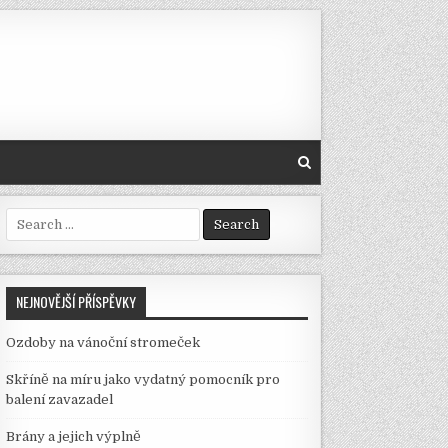
Search
for:
NEJNOVĚJŠÍ PŘÍSPĚVKY
Ozdoby na vánoční stromeček
Skříně na míru jako vydatný pomocník pro
balení zavazadel
Brány a jejich výplně