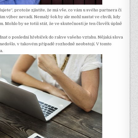
ujete‘‘, protože zjistíte, že má vše, co vám u svého partnera či
ám vůbec nevadí. Nemalý šok by ale mohl nastat ve chvíli, kdy
. Mohlo by se totiž stát, že ve skutečnosti je ten člověk úplně
ednat o poslední hřebíček do rakve vašeho vztahu. Nějaká slova
ě nedošlo, v takovém případě rozhodně neobstojí. V tomto
a.