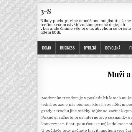
3-S
Nikdy pochopitelně nemůžeme mít jistotu, že se
trefíme všem návštěvníkům přesně do jejich
vkusu, ale činíme vše pro to, abychom se přesto
lidem líbili.
DOMŮ
BUSINESS
BYDLENÍ
DOVOLENÁ
F
Muži a 
Moderním trendem je v posledních letech mužská
jedná pouze o pár písmen, která jsou někým posl
grády a trochu jiné otáčky. Může se začít až vy
Pokud si začnete přes internetové seznamky s n
konverzace. Postupem času se může dokonce stát,
U počítače tedy začnete trávit mnohem více čas