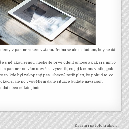
lémy v partnerském vztahu. Jedná se ale o stádium, kdy se dá
íše s nějakou ženou, nechejte prve odejít emoce a pak si s ním o
 a partner se vám otevře a vysvětlí, co jej k němu vedlo, pak
e to, kde byl zakopaný pes. Obecně totiž platí, že pokud to, co
Pokud si ale po vysvětlení dané situace budete navzájem
ledat něco někde jinde.
Krásní i na fotografiích →