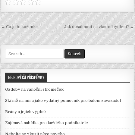
Navigace
← Co je to koženka
Jak dosáhnout na vlastní bydlení? →
pro
příspěvek
Search
for:
NEJNOVĚJŠÍ PŘÍSPĚVKY
Ozdoby na vánoční stromeček
Skříně na míru jako vydatný pomocník pro balení zavazadel
Brány a jejich výplně
Zajímavá nabídka pro každého podnikatele
Nebojte se zkusit něco nového