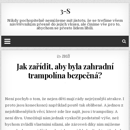
3-S
Nikdy pochopitelně nemůžeme mít jistotu, že se trefíme všem
návštěvníkům přesně do jejich vkusu, ale činíme vše pro to,
abychom se přesto lidem líbili.
POSTED
ZBOŽÍ
IN
Jak zařídit, aby byla zahradní
trampolína bezpečná?
Není pochyb o tom, že nejen děti mají rády nejrůznější atrakce. I
proto jsou koneckonců například poutě tak oblíbené. A jednou z
nejoblíbenějších věcí, které zde lze najít, jsou i trampolíny. A
není divu. Umožňují nám jednak vyskočit podstatně výše, než
bychom zvládli vlastními silami, ale zároveň díky nim můžeme