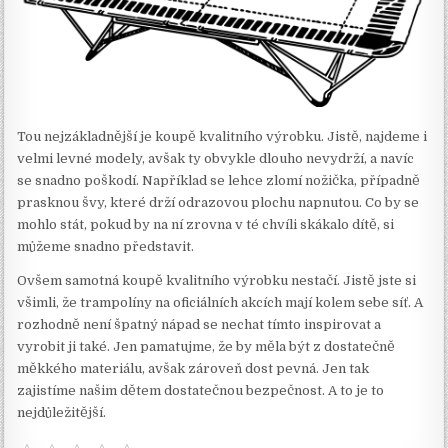
Tou nejzákladnější je koupě kvalitního výrobku. Jistě, najdeme i
velmi levné modely, avšak ty obvykle dlouho nevydrží, a navíc
se snadno poškodí. Například se lehce zlomí nožička, případně
prasknou švy, které drží odrazovou plochu napnutou. Co by se
mohlo stát, pokud by na ní zrovna v té chvíli skákalo dítě, si
můžeme snadno představit.
Ovšem samotná koupě kvalitního výrobku nestačí. Jistě jste si
všimli, že trampolíny na oficiálních akcích mají kolem sebe síť. A
rozhodně není špatný nápad se nechat tímto inspirovat a
vyrobit ji také. Jen pamatujme, že by měla být z dostatečně
měkkého materiálu, avšak zároveň dost pevná. Jen tak
zajistíme našim dětem dostatečnou bezpečnost. A to je to
nejdůležitější.