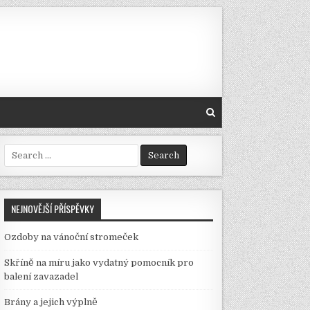
Search
for:
NEJNOVĚJŠÍ PŘÍSPĚVKY
Ozdoby na vánoční stromeček
Skříně na míru jako vydatný pomocník pro
balení zavazadel
Brány a jejich výplně