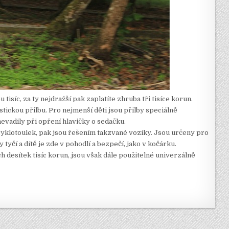
síc, za ty nejdražší pak zaplatíte zhruba tři tisíce korun.
istickou přilbu. Pro nejmenší děti jsou přilby speciálně
evadily při opření hlavičky o sedačku.
t cyklotoulek, pak jsou řešením takzvané vozíky. Jsou určeny pro
 tyčí a dítě je zde v pohodlí a bezpečí, jako v kočárku.
ch desítek tisíc korun, jsou však dále použitelné univerzálně