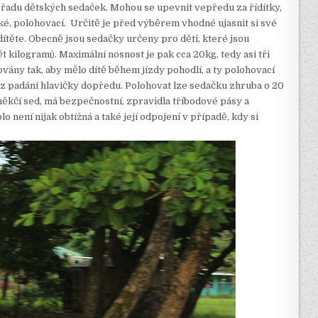
 řadu dětských sedaček. Mohou se upevnit vepředu za řídítky,
é, polohovací. Určitě je před výběrem vhodné ujasnit si své
dítěte. Obecně jsou sedačky určeny pro děti, které jsou
t kilogramů. Maximální nosnost je pak cca 20kg, tedy asi tři
vány tak, aby mělo dítě během jízdy pohodlí, a ty polohovací
bez padání hlavičky dopředu. Polohovat lze sedačku zhruba o 20
ěkčí sed, má bezpečnostní, zpravidla tříbodové pásy a
není nijak obtížná a také její odpojení v případě, kdy si