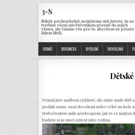
3-S
Nikdy pochopitelně nemůžeme mít jistotu, že se
trefíme všem návštěvníkům přesně do jejich
vkusu, ale činíme vše pro to, abychom se přesto
lidem líbili.
DOMŮ
BUSINESS
BYDLENÍ
DOVOLENÁ
F
Dětské
Pokud jste nadšení cyklisté, ale máte malé dítě
pedálů samo, není dovolená nebo výlet na kole p
třeba budete mile překvapeni, jak to i s malým
budete si je moci užívat jako rodina.