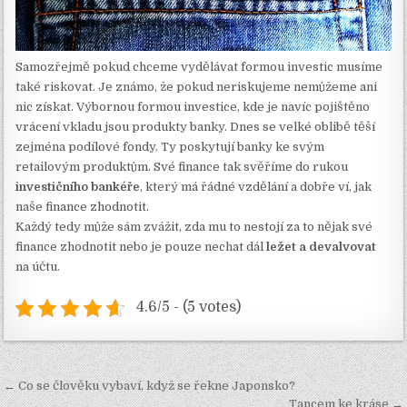
Samozřejmě pokud chceme vydělávat formou investic musíme
také riskovat. Je známo, že pokud neriskujeme nemůžeme ani
nic získat. Výbornou formou investice, kde je navíc pojištěno
vrácení vkladu jsou produkty banky. Dnes se velké oblibě těší
zejména podílové fondy. Ty poskytují banky ke svým
retailovým produktům. Své finance tak svěříme do rukou
investičního bankéře
, který má řádné vzdělání a dobře ví, jak
naše finance zhodnotit.
Každý tedy může sám zvážit, zda mu to nestojí za to nějak své
finance zhodnotit nebo je pouze nechat dál
ležet a devalvovat
na účtu.
4.6/5 - (5 votes)
Navigace
← Co se člověku vybaví, když se řekne Japonsko?
Tancem ke kráse →