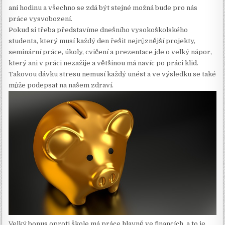
ani hodinu a všechno se zdá být stejné možná bude pro nás
práce vysvobození.
Pokud si třeba představíme dnešního vysokoškolského
studenta, který musí každý den řešit nejrůznější projekty,
seminární práce, úkoly, cvičení a prezentace jde o velký nápor,
který ani v práci nezažije a většinou má navíc po práci klid.
Takovou dávku stresu nemusí každý unést a ve výsledku se také
může podepsat na našem zdraví.
Velký bonus oproti škole má práce hlavně ve financích, a to je