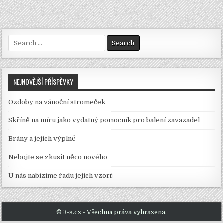
pro
příspěvek
Search
for:
NEJNOVĚJŠÍ PŘÍSPĚVKY
Ozdoby na vánoční stromeček
Skříně na míru jako vydatný pomocník pro balení zavazadel
Brány a jejich výplně
Nebojte se zkusit něco nového
U nás nabízíme řadu jejich vzorů
© 3-s.cz - Všechna práva vyhrazena.