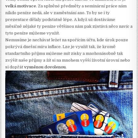
velká motivace
. Za splněné předměty a seminární práce nám
nikdo peníze nedá, ale v zaměstnání ano. To by se i ty
prezentace dělaly podstatně lépe. A když už dostáváme
měsíčně nějaké ty peníze většinou nám pak zůstává něco navíc a
tyto peníze můžeme využít.
Nemusíme je nechávat ležet na spořícím účtu, kde úrok pouze
pokrývá dnešní míru inflace. Lze je využít tak, že kromě
standartního příjmu můžeme mít zisky a mnohonásobně tak
zvýšit naše příjmy a žít si na mnohem vyšší životní úrovni nebo
si dopřát
vysněnou dovolenou
.