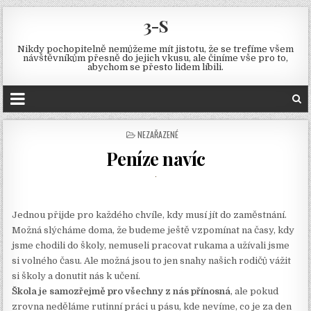
3-S
Nikdy pochopitelně nemůžeme mít jistotu, že se trefíme všem
návštěvníkům přesně do jejich vkusu, ale činíme vše pro to,
abychom se přesto lidem líbili.
POSTED
NEZAŘAZENÉ
IN
Peníze navíc
Jednou přijde pro každého chvíle, kdy musí jít do zaměstnání.
Možná slýcháme doma, že budeme ještě vzpomínat na časy, kdy
jsme chodili do školy, nemuseli pracovat rukama a užívali jsme
si volného času. Ale možná jsou to jen snahy našich rodičů vážit
si školy a donutit nás k učení.
Škola je samozřejmě pro všechny z nás přínosná
, ale pokud
zrovna neděláme rutinní práci u pásu, kde nevíme, co je za den