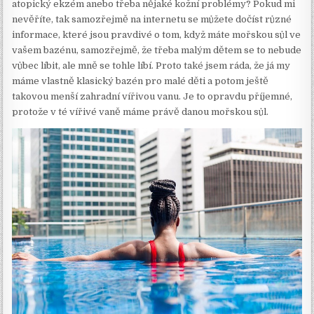
atopický ekzém anebo třeba nějaké kožní problémy? Pokud mi
nevěříte, tak samozřejmě na internetu se můžete dočíst různé
informace, které jsou pravdivé o tom, když máte mořskou sůl ve
vašem bazénu, samozřejmě, že třeba malým dětem se to nebude
vůbec líbit, ale mně se tohle líbí. Proto také jsem ráda, že já my
máme vlastně klasický bazén pro malé děti a potom ještě
takovou menší zahradní vířivou vanu. Je to opravdu příjemné,
protože v té vířivé vaně máme právě danou mořskou sůl.