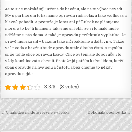
Je to sice mořská sůl určená do bazénu, ale na tu vůbec nevadí.
My s partnerem totiž máme opravdu rádi relax a také wellness a
hlavně pohodlí. A protože je letos ani příští rok neplánujeme
moře, a to kvůli financím, tak jsme si řekli, že si to malé moře
uděláme u nás doma. A také je opravdu perfektní a vyplatí se, že
právě mořská sůl v bazénu také ničí bakterie a další viry. Takže
vaše voda v bazénu bude opravdu stále dlouho čistá. A myslím
si, že tohle chce opravdu každý. Chce ovšem ale doporučuji to
vždy kombinovat s chemií. Protože já patřím k těm lidem, kteří
dbají opravdu na hygienu a čistotu a bez chemie to někdy
opravdu nejde.
3.3/5 - (3 votes)
Navigace
← V nabídce najdete i levné výrobky
Dokonalá pochoutka →
pro
příspěvek