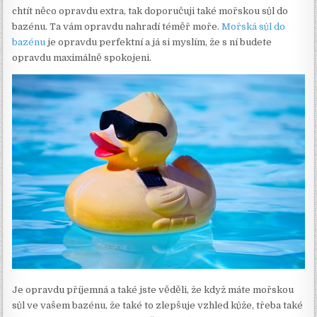
chtít něco opravdu extra, tak doporučuji také mořskou sůl do
bazénu. Ta vám opravdu nahradí téměř moře.
Mořská sůl do
bazénu
je opravdu perfektní a já si myslím, že s ní budete
opravdu maximálně spokojeni.
Je opravdu příjemná a také jste věděli, že když máte mořskou
sůl ve vašem bazénu, že také to zlepšuje vzhled kůže, třeba také