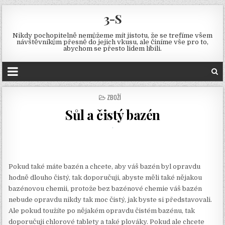
3-S
Nikdy pochopitelně nemůžeme mít jistotu, že se trefíme všem
návštěvníkům přesně do jejich vkusu, ale činíme vše pro to,
abychom se přesto lidem líbili.
POSTED
ZBOŽÍ
IN
Sůl a čistý bazén
Pokud také máte bazén a chcete, aby váš bazén byl opravdu
hodně dlouho čistý, tak doporučuji, abyste měli také nějakou
bazénovou chemii, protože bez bazénové chemie váš bazén
nebude opravdu nikdy tak moc čistý, jak byste si představovali.
Ale pokud toužíte po nějakém opravdu čistém bazénu, tak
doporučuji chlorové tablety a také plováky. Pokud ale chcete