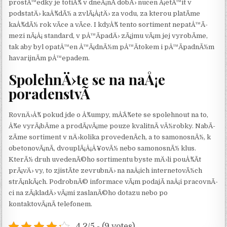
prostÅ™edky je totiÅ¾ v dneÅ¡nÃ­ dobÄ› nucen Å¡etÅ™it v
podstatÄ› kaÅ¾dÃ½ a zvlÃ¡Å¡tÄ› za vodu, za kterou platÃ­me
kaÅ¾dÃ½ rok vÃ­ce a vÃ­ce. I kdyÅ¾ tento sortiment nepatÅ™Ã­
mezi nÃ¡Å¡ standard, v pÅ™Ã­padÄ› zÃ¡jmu vÃ¡m jej vyrobÃ­me,
tak aby byl opatÅ™en Å™Ã¡dnÃ½m pÅ™Ã­tokem i pÅ™Ã­padnÃ½m
havarijnÃ­m pÅ™epadem.
SpolehnÄ›te se na naÅ¡e
poradenstvÃ­
RovnÄ›Å¾ pokud jde o Å¾umpy, mÅ¯Å¾ete se spolehnout na to,
Å¾e vyrÃ¡bÃ­me a prodÃ¡vÃ¡me pouze kvalitnÃ­ vÃ½robky. NabÃ­
zÃ­me sortiment v nÄ›kolika provedenÃ­ch, a to samonosnÃ½, k
obetonovÃ¡nÃ­, dvouplÃ¡Å¡Å¥ovÃ½ nebo samonosnÃ½ klus.
KterÃ½ druh uvedenÃ©ho sortimentu byste mÄ›li pouÅ¾Ã­t
prÃ¡vÄ› vy, to zjistÃ­te zevrubnÄ› na naÅ¡ich internetovÃ½ch
strÃ¡nkÃ¡ch. PodrobnÃ© informace vÃ¡m podajÃ­ naÅ¡i pracovnÃ­
ci na zÃ¡kladÄ› vÃ¡mi zaslanÃ©ho dotazu nebo po
kontaktovÃ¡nÃ­ telefonem.
4.2/5 - (9 votes)