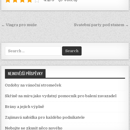
Navigace
← Viagra pro muže
Svatební party pod stanem →
pro
příspěvek
Search
for:
NEJNOVĚJŠÍ PŘÍSPĚVKY
Ozdoby na vánoční stromeček
Skříně na míru jako vydatný pomocník pro balení zavazadel
Brány a jejich výplně
Zajímavá nabídka pro každého podnikatele
Nebojte se zkusit něco nového