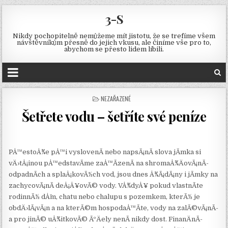
3-S
Nikdy pochopitelně nemůžeme mít jistotu, že se trefíme všem
návštěvníkům přesně do jejich vkusu, ale činíme vše pro to,
abychom se přesto lidem líbili.
POSTED
NEZAŘAZENÉ
IN
Šetřete vodu – šetříte své peníze
PÅ™estoÅ¾e pÅ™i vyslovenÃ­ nebo napsÃ¡nÃ­ slova jÃ­mka si
vÄ›tÅ¡inou pÅ™edstavÃ­me zaÅ™Ã­zenÃ­ na shromaÅ¾ÄovÃ¡nÃ­
odpadnÃ­ch a splaÅ¡kovÃ½ch vod, jsou dnes Å¾Ã¡dÃ¡ny i
jÃ­mky
na
zachycovÃ¡nÃ­ deÅ¡Å¥ovÃ© vody. VÅ¾dyÅ¥ pokud vlastnÃ­te
rodinnÃ½ dÅ¯m, chatu nebo chalupu s pozemkem, kterÃ½ je
obdÄ›lÃ¡vÃ¡n a na kterÃ©m hospodaÅ™Ã­te, vody na zalÃ©vÃ¡nÃ­
a pro jinÃ© uÅ¾itkovÃ© ÃºÄely nenÃ­ nikdy dost. FinanÄnÃ­