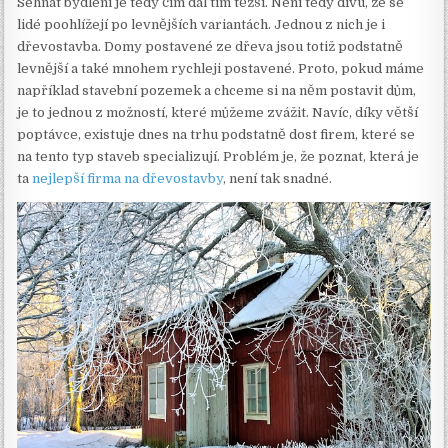
Sehnat bydlení je tedy čím dál tím těžší. Není tedy divu, že se
lidé poohlížejí po levnějších variantách.
Jednou z nich je i
dřevostavba. Domy postavené ze dřeva jsou totiž podstatně
levnější a také mnohem rychleji postavené. Proto, pokud máme
například stavební pozemek a chceme si na něm postavit dům,
je to jednou z možností, které můžeme zvážit. Navíc, díky větší
poptávce, existuje dnes na trhu podstatně dost firem, které se
na tento typ staveb specializují. Problém je, že poznat, která je
ta
nejlepší firma na dřevostavby
, není tak snadné.