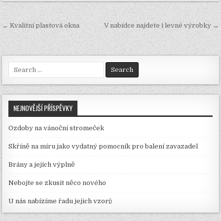
Navigace
← Kvalitní plastová okna
V nabídce najdete i levné výrobky →
pro
příspěvek
Search
for:
NEJNOVĚJŠÍ PŘÍSPĚVKY
Ozdoby na vánoční stromeček
Skříně na míru jako vydatný pomocník pro balení zavazadel
Brány a jejich výplně
Nebojte se zkusit něco nového
U nás nabízíme řadu jejich vzorů