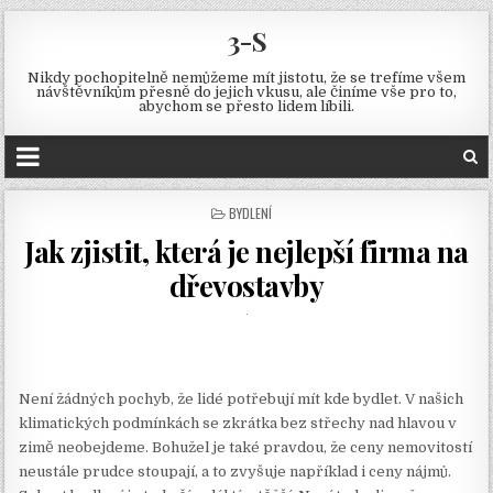
3-S
Nikdy pochopitelně nemůžeme mít jistotu, že se trefíme všem
návštěvníkům přesně do jejich vkusu, ale činíme vše pro to,
abychom se přesto lidem líbili.
POSTED
BYDLENÍ
IN
Jak zjistit, která je nejlepší firma na
dřevostavby
Není žádných pochyb, že lidé potřebují mít kde bydlet. V našich
klimatických podmínkách se zkrátka bez střechy nad hlavou v
zimě neobejdeme. Bohužel je také pravdou, že ceny nemovitostí
neustále prudce stoupají, a to zvyšuje například i ceny nájmů.