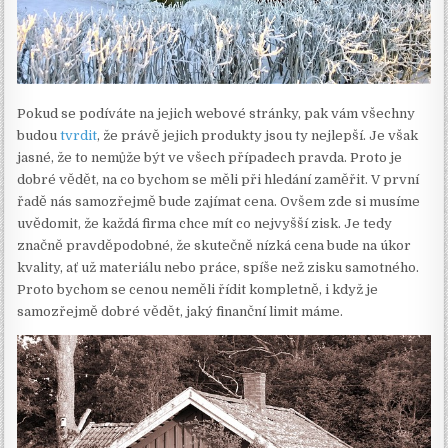
Pokud se podíváte na jejich webové stránky, pak vám všechny
budou
tvrdit
, že právě jejich produkty jsou ty nejlepší. Je však
jasné, že to nemůže být ve všech případech pravda. Proto je
dobré vědět, na co bychom se měli při hledání zaměřit.
V první
řadě nás samozřejmě bude zajímat cena. Ovšem zde si musíme
uvědomit, že každá firma chce mít co nejvyšší zisk. Je tedy
značně pravděpodobné, že skutečně nízká cena bude na úkor
kvality, ať už materiálu nebo práce, spíše než zisku samotného.
Proto bychom se cenou neměli řídit kompletně, i když je
samozřejmě dobré vědět, jaký finanční limit máme.