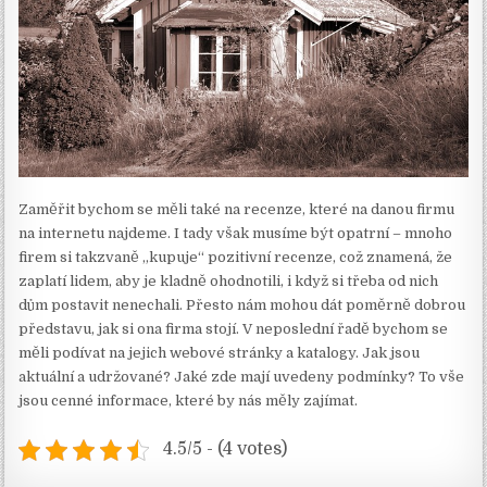
Zaměřit bychom se měli také na recenze, které na danou firmu
na internetu najdeme. I tady však musíme být opatrní – mnoho
firem si takzvaně „kupuje“ pozitivní recenze, což znamená, že
zaplatí lidem, aby je kladně ohodnotili, i když si třeba od nich
dům postavit nenechali. Přesto nám mohou dát poměrně dobrou
představu, jak si ona firma stojí.
V neposlední řadě bychom se
měli podívat na jejich webové stránky a katalogy. Jak jsou
aktuální a udržované? Jaké zde mají uvedeny podmínky? To vše
jsou cenné informace, které by nás měly zajímat.
4.5/5 - (4 votes)