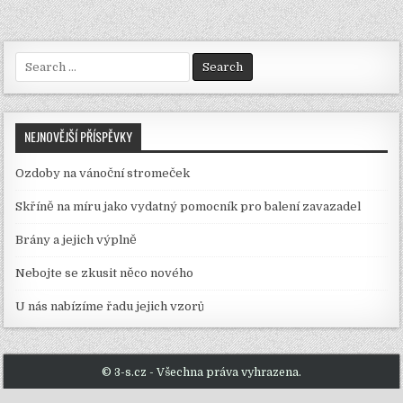
příspěvek
Search
for:
NEJNOVĚJŠÍ PŘÍSPĚVKY
Ozdoby na vánoční stromeček
Skříně na míru jako vydatný pomocník pro balení zavazadel
Brány a jejich výplně
Nebojte se zkusit něco nového
U nás nabízíme řadu jejich vzorů
© 3-s.cz - Všechna práva vyhrazena.
Design by ThemesDNA.com