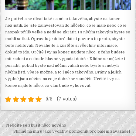
Je potřeba se dívat také na něco takového, abyste na konec
nezjistili, že jste zainvestovali do něčeho, co je malé nebo co je
naopak příliš velké a nedá se zkrátit. I s něčím takovým byste se
mohli setkat. Opravdu je dobré dát si pozor a to proto, abyste
poté nelitovali. Neváhejte a zjistěte si všechny informace,
dokud to jde. Určitě i vy na konec najdete něco, z čeho budete
mít radost a co bude hlavně vypadat dobře. Klidně se můžete i
poradit, pokud byste nad něčím váhali nebo byste si nebyli
něčím jisti. Vše je možné, a to i něco takového. Brány a jejich
výplně jsou něčím, na co je dobré se zaměřit. Určitě i vy na
konec najdete něco, co vám bude vyhovovat.
5/5 - (7 votes)
Navigace
← Nebojte se zkusit něco nového
pro
Skříně na míru jako vydatný pomocník pro balení zavazadel →