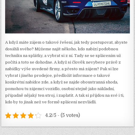
A když máte zájem o takové řešení, jak tedy postupovat, abyste
dosáhli svého? Můžeme najít někoho, kdo nabízí podobnou
techniku na splátky, a vybrat si z ní. Tady se se splácením už
počítá a toto se dohodne.
A když si člověk nevybere právě z
nabídky výše uvedené firmy, a přesto má zájem? Pak si lze
vybrat i jiného prodejce, předložit informace o takové
konkrétní nabídce zde, a když se najde oboustranná shoda,
pomohou tu zájemci vozidlo, osobní stejně jako nákladní,
případně nějaký ten stroj, i zaplatit. A tak si přijdou na své i ti,
kdo by to jinak než ve formě splácení nezvládli.
4.2/5 - (5 votes)