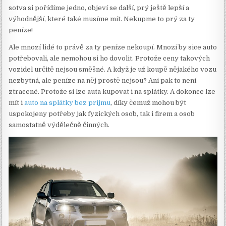
sotva si pořídíme jedno, objeví se další, prý ještě lepší a
výhodnější, které také musíme mít. Nekupme to prý za ty
peníze!
Ale mnozí lidé to právě za ty peníze nekoupí. Mnozí by sice auto
potřebovali, ale nemohou si ho dovolit. Protože ceny takových
vozidel určitě nejsou směšné. A když je už koupě nějakého vozu
nezbytná, ale peníze na něj prostě nejsou? Ani pak to není
ztracené. Protože si lze auta kupovat i na splátky. A dokonce lze
mít i
auto na splátky bez prijmu
, díky čemuž mohou být
uspokojeny potřeby jak fyzických osob, tak i firem a osob
samostatně výdělečně činných.