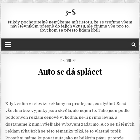
3-S
Nikdy pochopitelně nemůžeme mít jistotu, že se trefíme všem
návštěvníkům přesně do jejich vkusu, ale činíme vše pro to,
abychom se přesto lidem líbili.
POSTED
ONLINE
IN
Auto se dá splácet
Když vidím v televizi reklamy na prodej aut, co slyším? Snad
všechna bez výjimky jsou skvělá, ale nejen to. Také jsou podle
podobných reklam cenově výhodná, ne-li přímo levná, a
dostaneme k nim i všelijaké vybavení zadarmo. A co se tištěných
reklam týkajících se této tématiky týká, je to vlastně totéž.
Prostě si máme kupovat auta jako na běžícím pásu, protože