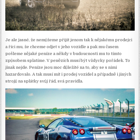
Je ale jasné, že nemůžeme přijít jenom tak k nějakému prodejci
a říci mu, že chceme odjet v jeho vozidle a pak mu časem
pošleme nějaké peníze a někdy v budoucnosti mu to tímto
způsobem splatíme. V penězích musí být vždycky pořádek. To
jinak nejde. Peníze jsou moc důležité na to, aby se s nimi
hazardovalo. A tak musí mít i prodej vozidel a případně i jiných
strojů na splátky svůj řád, svá pravidla.